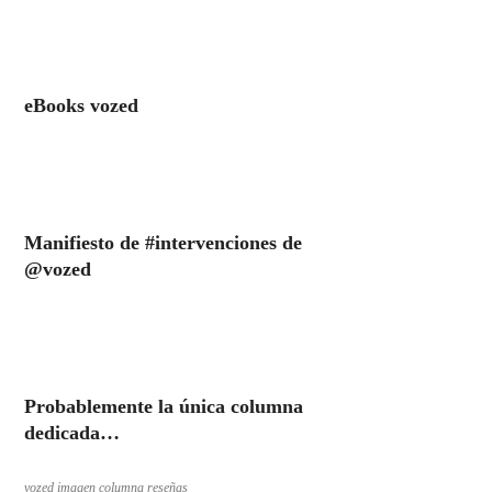
eBooks vozed
Manifiesto de #intervenciones de
@vozed
Probablemente la única columna
dedicada…
vozed imagen columna reseñas