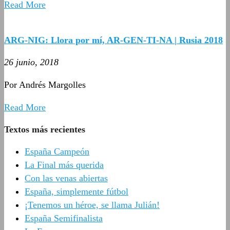
Read More
ARG-NIG: Llora por mí, AR-GEN-TI-NA | Rusia 2018
26 junio, 2018
Por Andrés Margolles
Read More
Textos más recientes
España Campeón
La Final más querida
Con las venas abiertas
España, simplemente fútbol
¡Tenemos un héroe, se llama Julián!
España Semifinalista