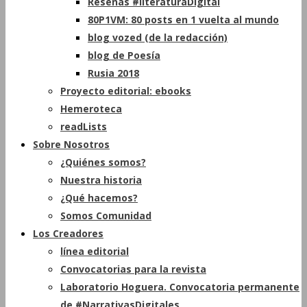
Reseñas #literaturaDigital
80P1VM: 80 posts en 1 vuelta al mundo
blog vozed (de la redacción)
blog de Poesía
Rusia 2018
Proyecto editorial: ebooks
Hemeroteca
readLists
Sobre Nosotros
¿Quiénes somos?
Nuestra historia
¿Qué hacemos?
Somos Comunidad
Los Creadores
línea editorial
Convocatorias para la revista
Laboratorio Hoguera. Convocatoria permanente
de #NarrativasDigitales