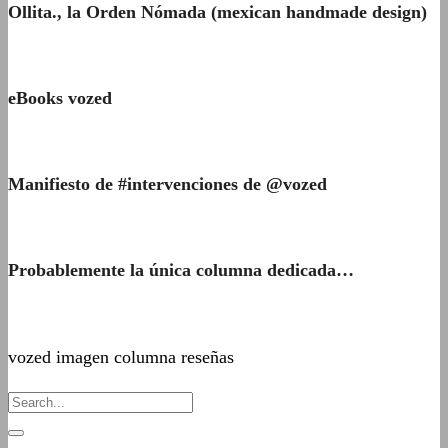
Ollita., la Orden Nómada (mexican handmade design)
eBooks vozed
Manifiesto de #intervenciones de @vozed
Probablemente la única columna dedicada…
vozed imagen columna reseñas