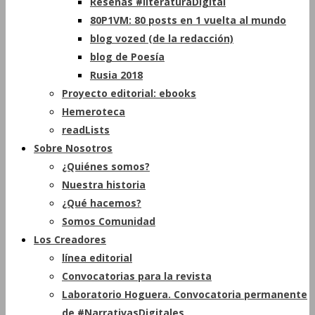
Reseñas #literaturaDigital
80P1VM: 80 posts en 1 vuelta al mundo
blog vozed (de la redacción)
blog de Poesía
Rusia 2018
Proyecto editorial: ebooks
Hemeroteca
readLists
Sobre Nosotros
¿Quiénes somos?
Nuestra historia
¿Qué hacemos?
Somos Comunidad
Los Creadores
línea editorial
Convocatorias para la revista
Laboratorio Hoguera. Convocatoria permanente
de #NarrativasDigitales