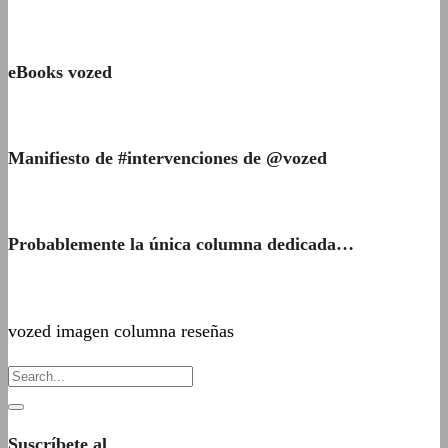
eBooks vozed
Manifiesto de #intervenciones de @vozed
Probablemente la única columna dedicada…
vozed imagen columna reseñas
Suscríbete al