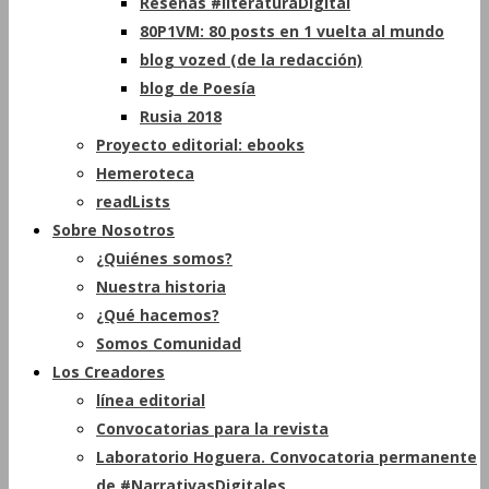
Reseñas #literaturaDigital
80P1VM: 80 posts en 1 vuelta al mundo
blog vozed (de la redacción)
blog de Poesía
Rusia 2018
Proyecto editorial: ebooks
Hemeroteca
readLists
Sobre Nosotros
¿Quiénes somos?
Nuestra historia
¿Qué hacemos?
Somos Comunidad
Los Creadores
línea editorial
Convocatorias para la revista
Laboratorio Hoguera. Convocatoria permanente
de #NarrativasDigitales