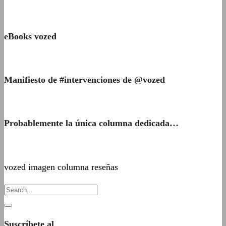
eBooks vozed
Manifiesto de #intervenciones de @vozed
Probablemente la única columna dedicada…
vozed imagen columna reseñas
Suscríbete al