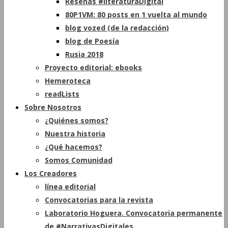
Reseñas #literaturaDigital
80P1VM: 80 posts en 1 vuelta al mundo
blog vozed (de la redacción)
blog de Poesía
Rusia 2018
Proyecto editorial: ebooks
Hemeroteca
readLists
Sobre Nosotros
¿Quiénes somos?
Nuestra historia
¿Qué hacemos?
Somos Comunidad
Los Creadores
línea editorial
Convocatorias para la revista
Laboratorio Hoguera. Convocatoria permanente
de #NarrativasDigitales