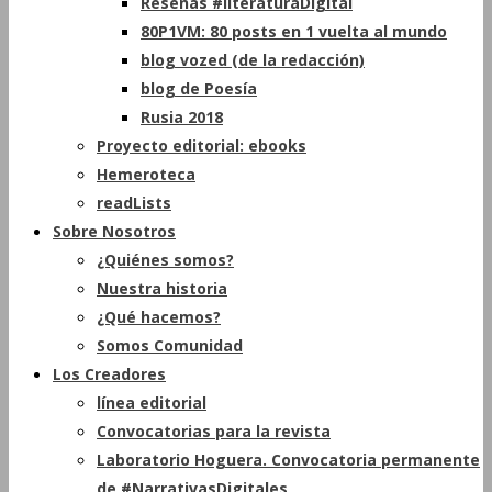
Reseñas #literaturaDigital
80P1VM: 80 posts en 1 vuelta al mundo
blog vozed (de la redacción)
blog de Poesía
Rusia 2018
Proyecto editorial: ebooks
Hemeroteca
readLists
Sobre Nosotros
¿Quiénes somos?
Nuestra historia
¿Qué hacemos?
Somos Comunidad
Los Creadores
línea editorial
Convocatorias para la revista
Laboratorio Hoguera. Convocatoria permanente
de #NarrativasDigitales