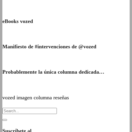
eBooks vozed
Manifiesto de #intervenciones de @vozed
Probablemente la única columna dedicada…
vozed imagen columna reseñas
Suscríbete al