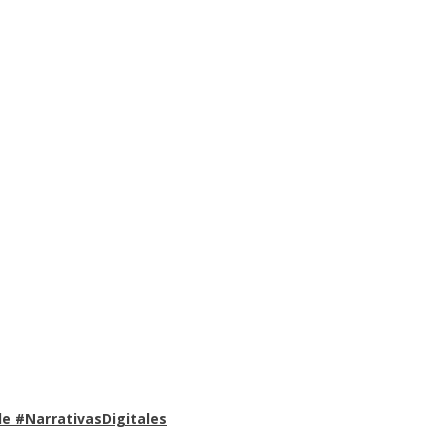
e #NarrativasDigitales