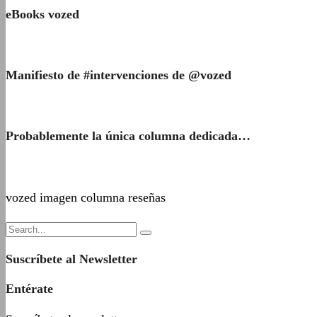
eBooks vozed
Manifiesto de #intervenciones de @vozed
Probablemente la única columna dedicada…
vozed imagen columna reseñas
Suscríbete al Newsletter
Entérate