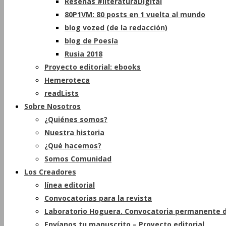
Reseñas #literaturaDigital
80P1VM: 80 posts en 1 vuelta al mundo
blog vozed (de la redacción)
blog de Poesía
Rusia 2018
Proyecto editorial: ebooks
Hemeroteca
readLists
Sobre Nosotros
¿Quiénes somos?
Nuestra historia
¿Qué hacemos?
Somos Comunidad
Los Creadores
línea editorial
Convocatorias para la revista
Laboratorio Hoguera. Convocatoria permanente d
Envíanos tu manuscrito – Proyecto editorial