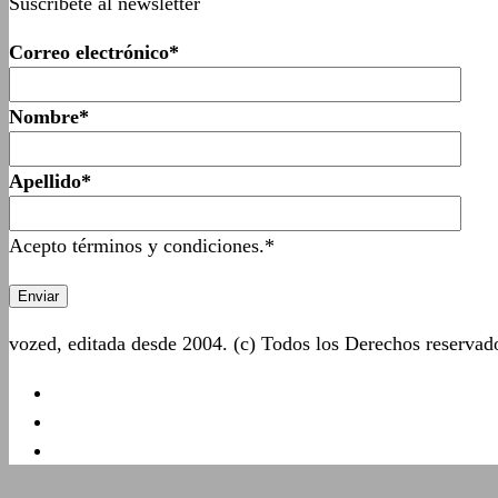
Suscríbete al newsletter
Correo electrónico*
Nombre*
Apellido*
Acepto términos y condiciones.*
vozed, editada desde 2004. (c) Todos los Derechos reserva