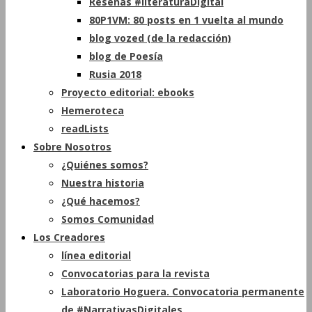
Reseñas #literaturaDigital
80P1VM: 80 posts en 1 vuelta al mundo
blog vozed (de la redacción)
blog de Poesía
Rusia 2018
Proyecto editorial: ebooks
Hemeroteca
readLists
Sobre Nosotros
¿Quiénes somos?
Nuestra historia
¿Qué hacemos?
Somos Comunidad
Los Creadores
línea editorial
Convocatorias para la revista
Laboratorio Hoguera. Convocatoria permanente
de #NarrativasDigitales