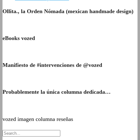
Ollita., la Orden Nómada (mexican handmade design)
eBooks vozed
Manifiesto de #intervenciones de @vozed
Probablemente la única columna dedicada…
vozed imagen columna reseñas