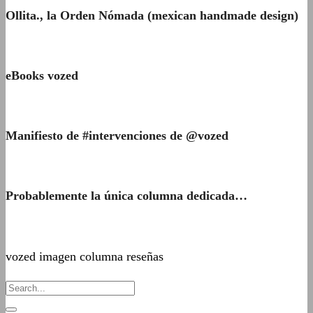
Ollita., la Orden Nómada (mexican handmade design)
eBooks vozed
Manifiesto de #intervenciones de @vozed
Probablemente la única columna dedicada…
vozed imagen columna reseñas