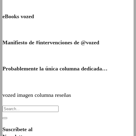
eBooks vozed
Manifiesto de #intervenciones de @vozed
Probablemente la única columna dedicada…
vozed imagen columna reseñas
Suscríbete al