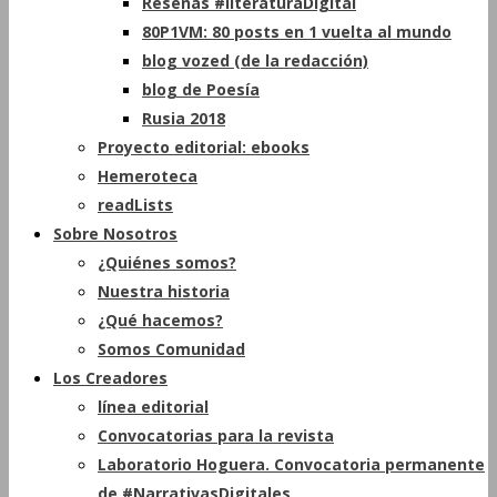
Reseñas #literaturaDigital
80P1VM: 80 posts en 1 vuelta al mundo
blog vozed (de la redacción)
blog de Poesía
Rusia 2018
Proyecto editorial: ebooks
Hemeroteca
readLists
Sobre Nosotros
¿Quiénes somos?
Nuestra historia
¿Qué hacemos?
Somos Comunidad
Los Creadores
línea editorial
Convocatorias para la revista
Laboratorio Hoguera. Convocatoria permanente
de #NarrativasDigitales