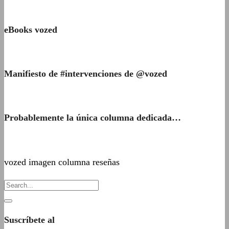
eBooks vozed
Manifiesto de #intervenciones de @vozed
Probablemente la única columna dedicada…
vozed imagen columna reseñas
Suscríbete al