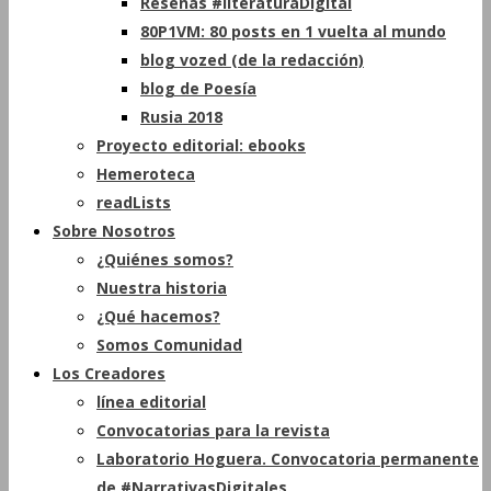
Reseñas #literaturaDigital
80P1VM: 80 posts en 1 vuelta al mundo
blog vozed (de la redacción)
blog de Poesía
Rusia 2018
Proyecto editorial: ebooks
Hemeroteca
readLists
Sobre Nosotros
¿Quiénes somos?
Nuestra historia
¿Qué hacemos?
Somos Comunidad
Los Creadores
línea editorial
Convocatorias para la revista
Laboratorio Hoguera. Convocatoria permanente
de #NarrativasDigitales