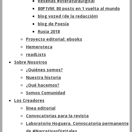
Reseñas #literaturaDigital
80P1VM: 80 posts en 1 vuelta al mundo
blog vozed (de la redacción)
blog de Poesía
Rusia 2018
Proyecto editorial: ebooks
Hemeroteca
readLists
Sobre Nosotros
¿Quiénes somos?
Nuestra historia
¿Qué hacemos?
Somos Comunidad
Los Creadores
línea editorial
Convocatorias para la revista
Laboratorio Hoguera. Convocatoria permanente
de #NarrativasDigitales