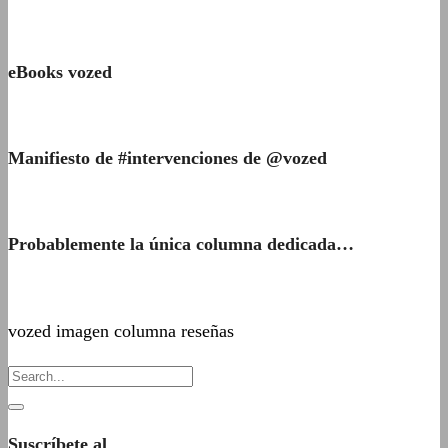
eBooks vozed
Manifiesto de #intervenciones de @vozed
Probablemente la única columna dedicada…
vozed imagen columna reseñas
Suscríbete al