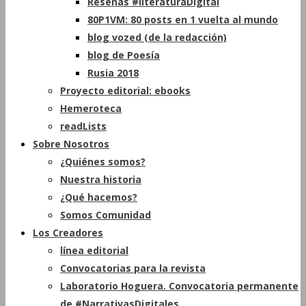
Reseñas #literaturaDigital
80P1VM: 80 posts en 1 vuelta al mundo
blog vozed (de la redacción)
blog de Poesía
Rusia 2018
Proyecto editorial: ebooks
Hemeroteca
readLists
Sobre Nosotros
¿Quiénes somos?
Nuestra historia
¿Qué hacemos?
Somos Comunidad
Los Creadores
línea editorial
Convocatorias para la revista
Laboratorio Hoguera. Convocatoria permanente
de #NarrativasDigitales