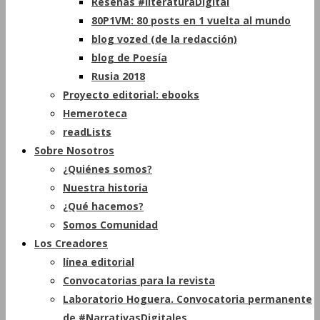
Reseñas #literaturaDigital
80P1VM: 80 posts en 1 vuelta al mundo
blog vozed (de la redacción)
blog de Poesía
Rusia 2018
Proyecto editorial: ebooks
Hemeroteca
readLists
Sobre Nosotros
¿Quiénes somos?
Nuestra historia
¿Qué hacemos?
Somos Comunidad
Los Creadores
línea editorial
Convocatorias para la revista
Laboratorio Hoguera. Convocatoria permanente
de #NarrativasDigitales