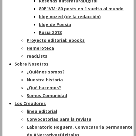
Reseñas #literaturaDigital
80P1VM: 80 posts en 1 vuelta al mundo
blog vozed (de la redacción)
blog de Poesía
Rusia 2018
Proyecto editorial: ebooks
Hemeroteca
readLists
Sobre Nosotros
¿Quiénes somos?
Nuestra historia
¿Qué hacemos?
Somos Comunidad
Los Creadores
línea editorial
Convocatorias para la revista
Laboratorio Hoguera. Convocatoria permanente
de #NarrativasDigitales