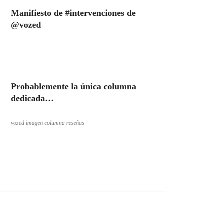
Manifiesto de #intervenciones de
@vozed
Probablemente la única columna
dedicada…
vozed imagen columna reseñas