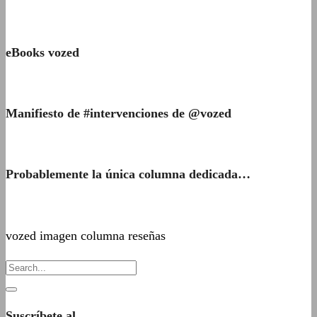
eBooks vozed
Manifiesto de #intervenciones de @vozed
Probablemente la única columna dedicada…
vozed imagen columna reseñas
Suscríbete al