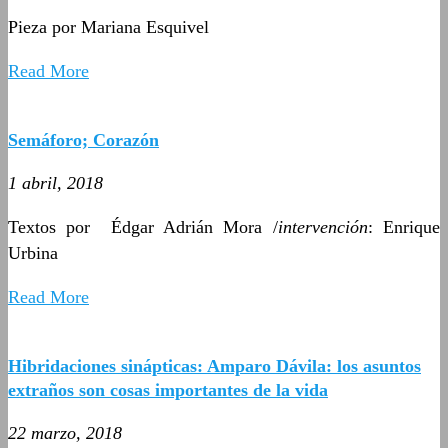
Pieza por Mariana Esquivel
Read More
Semáforo; Corazón
1 abril, 2018
Textos por Édgar Adrián Mora /
intervención
: Enrique
Urbina
Read More
Hibridaciones sinápticas: Amparo Dávila: los asuntos
extraños son cosas importantes de la vida
22 marzo, 2018