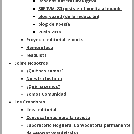
Reseñas #literaturaDigital
80P1VM: 80 posts en 1 vuelta al mundo
blog vozed (de la redacción)
blog de Poesía
Rusia 2018
Proyecto editorial: ebooks
Hemeroteca
readLists
Sobre Nosotros
¿Quiénes somos?
Nuestra historia
¿Qué hacemos?
Somos Comunidad
Los Creadores
línea editorial
Convocatorias para la revista
Laboratorio Hoguera. Convocatoria permanente
de #NarrativasDigitales