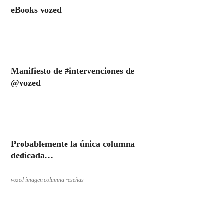
eBooks vozed
Manifiesto de #intervenciones de
@vozed
Probablemente la única columna
dedicada…
vozed imagen columna reseñas