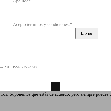
Apellido*
Acepto términos y condiciones.*
ados 2011. ISSN 2254-4348
otros. Suponemos que estás de acuerdo, pero siempre puedes d