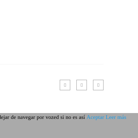
ejar de navegar por vozed si no es así
Aceptar
Leer más