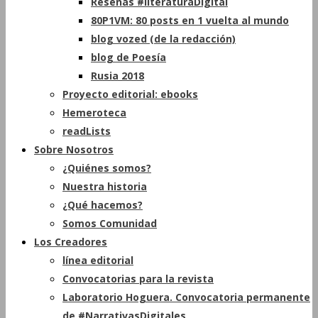
Reseñas #literaturaDigital
80P1VM: 80 posts en 1 vuelta al mundo
blog vozed (de la redacción)
blog de Poesía
Rusia 2018
Proyecto editorial: ebooks
Hemeroteca
readLists
Sobre Nosotros
¿Quiénes somos?
Nuestra historia
¿Qué hacemos?
Somos Comunidad
Los Creadores
línea editorial
Convocatorias para la revista
Laboratorio Hoguera. Convocatoria permanente
de #NarrativasDigitales