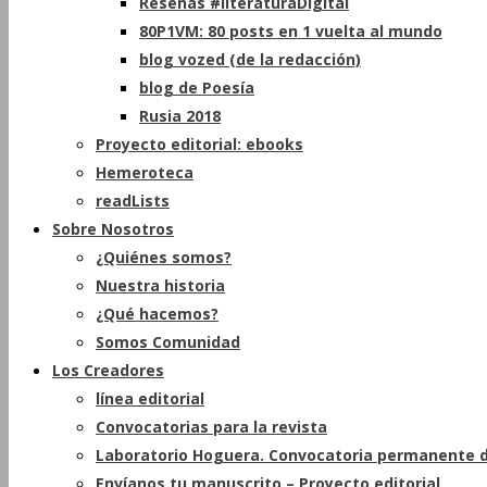
Reseñas #literaturaDigital
80P1VM: 80 posts en 1 vuelta al mundo
blog vozed (de la redacción)
blog de Poesía
Rusia 2018
Proyecto editorial: ebooks
Hemeroteca
readLists
Sobre Nosotros
¿Quiénes somos?
Nuestra historia
¿Qué hacemos?
Somos Comunidad
Los Creadores
línea editorial
Convocatorias para la revista
Laboratorio Hoguera. Convocatoria permanente d
Envíanos tu manuscrito – Proyecto editorial