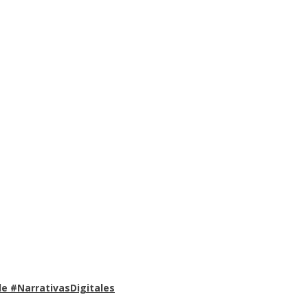
e #NarrativasDigitales