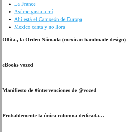
La France
Así me gusta a mí
Ahí está el Campeón de Europa
México canta y no llora
Ollita., la Orden Nómada (mexican handmade design)
eBooks vozed
Manifiesto de #intervenciones de @vozed
Probablemente la única columna dedicada…