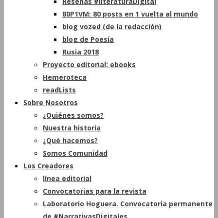
Reseñas #literaturaDigital
80P1VM: 80 posts en 1 vuelta al mundo
blog vozed (de la redacción)
blog de Poesía
Rusia 2018
Proyecto editorial: ebooks
Hemeroteca
readLists
Sobre Nosotros
¿Quiénes somos?
Nuestra historia
¿Qué hacemos?
Somos Comunidad
Los Creadores
línea editorial
Convocatorias para la revista
Laboratorio Hoguera. Convocatoria permanente
de #NarrativasDigitales