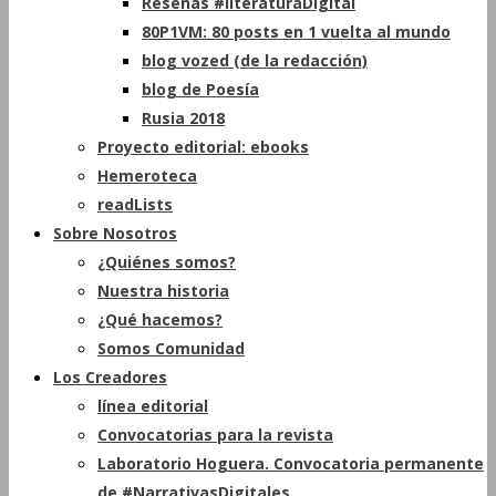
Reseñas #literaturaDigital
80P1VM: 80 posts en 1 vuelta al mundo
blog vozed (de la redacción)
blog de Poesía
Rusia 2018
Proyecto editorial: ebooks
Hemeroteca
readLists
Sobre Nosotros
¿Quiénes somos?
Nuestra historia
¿Qué hacemos?
Somos Comunidad
Los Creadores
línea editorial
Convocatorias para la revista
Laboratorio Hoguera. Convocatoria permanente
de #NarrativasDigitales