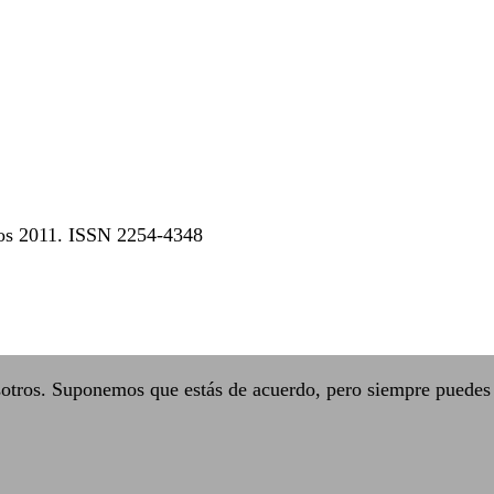
dos 2011. ISSN 2254-4348
sotros. Suponemos que estás de acuerdo, pero siempre puedes 