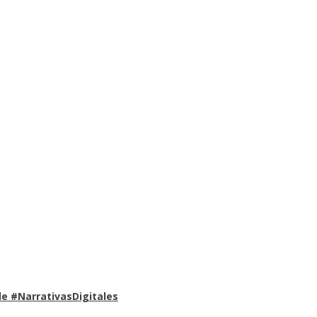
e #NarrativasDigitales