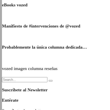
eBooks vozed
Manifiesto de #intervenciones de @vozed
Probablemente la única columna dedicada…
vozed imagen columna reseñas
Suscríbete al Newsletter
Entérate