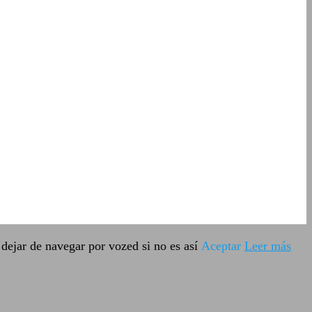
dejar de navegar por vozed si no es así
Aceptar
Leer más