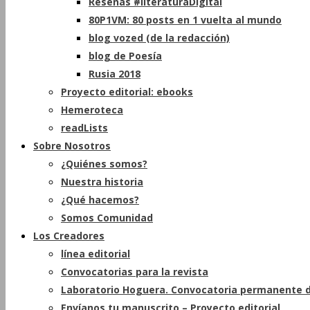
Reseñas #literaturaDigital
80P1VM: 80 posts en 1 vuelta al mundo
blog vozed (de la redacción)
blog de Poesía
Rusia 2018
Proyecto editorial: ebooks
Hemeroteca
readLists
Sobre Nosotros
¿Quiénes somos?
Nuestra historia
¿Qué hacemos?
Somos Comunidad
Los Creadores
línea editorial
Convocatorias para la revista
Laboratorio Hoguera. Convocatoria permanente d
Envíanos tu manuscrito – Proyecto editorial