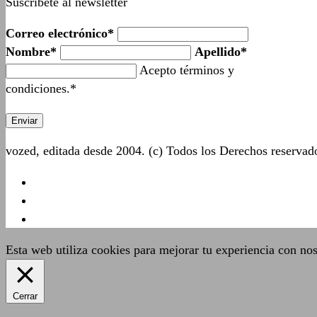
Suscríbete al newsletter
Correo electrónico*
Nombre*
Apellido*
Acepto términos y
condiciones.*
vozed, editada desde 2004. (c) Todos los Derechos reserva
Esta web utiliza cookies para mejorar tu experiencia con no
Cerrar