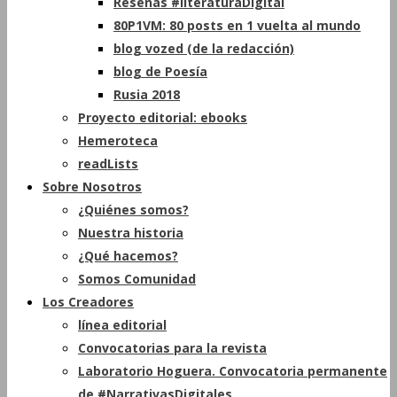
Reseñas #literaturaDigital
80P1VM: 80 posts en 1 vuelta al mundo
blog vozed (de la redacción)
blog de Poesía
Rusia 2018
Proyecto editorial: ebooks
Hemeroteca
readLists
Sobre Nosotros
¿Quiénes somos?
Nuestra historia
¿Qué hacemos?
Somos Comunidad
Los Creadores
línea editorial
Convocatorias para la revista
Laboratorio Hoguera. Convocatoria permanente
de #NarrativasDigitales