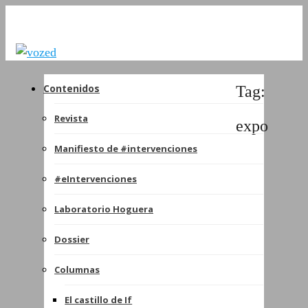
Contenidos
Tag:
Revista
expo
Manifiesto de #intervenciones
#eIntervenciones
Laboratorio Hoguera
Dossier
Columnas
El castillo de If