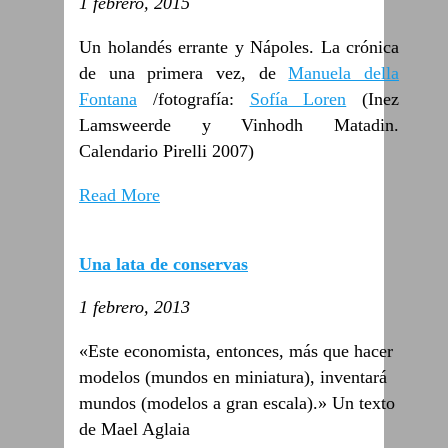
1 febrero, 2015
Un holandés errante y Nápoles. La crónica
de una primera vez, de
Manuela della
Fontana
/fotografía:
Sofía Loren
(Inez
Lamsweerde y Vinhodh Matadin.
Calendario Pirelli 2007)
Read More
Una lata de conservas
1 febrero, 2013
«Este economista, entonces, más que hacer
modelos (mundos en miniatura), inventará
mundos (modelos a gran escala).» Un texto
de Mael Aglaia