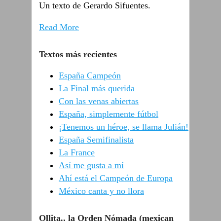
Un texto de Gerardo Sifuentes.
Read More
Textos más recientes
España Campeón
La Final más querida
Con las venas abiertas
España, simplemente fútbol
¡Tenemos un héroe, se llama Julián!
España Semifinalista
La France
Así me gusta a mí
Ahí está el Campeón de Europa
México canta y no llora
Ollita., la Orden Nómada (mexican