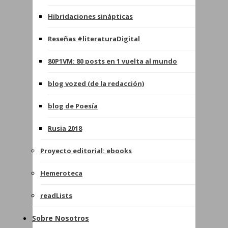
Hibridaciones sinápticas
Reseñas #literaturaDigital
80P1VM: 80 posts en 1 vuelta al mundo
blog vozed (de la redacción)
blog de Poesía
Rusia 2018
Proyecto editorial: ebooks
Hemeroteca
readLists
Sobre Nosotros