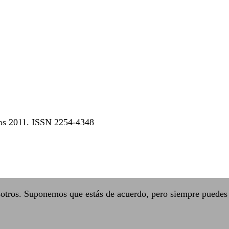
dos 2011. ISSN 2254-4348
sotros. Suponemos que estás de acuerdo, pero siempre puedes 