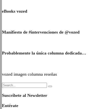
eBooks vozed
Manifiesto de #intervenciones de @vozed
Probablemente la única columna dedicada…
vozed imagen columna reseñas
Suscríbete al Newsletter
Entérate