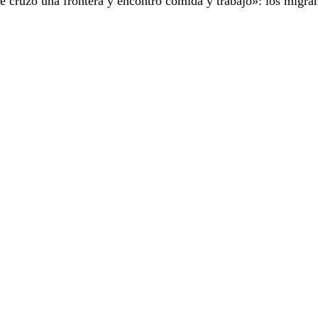
e cruzó una frontera y encontró comida y trabajo»: los migran