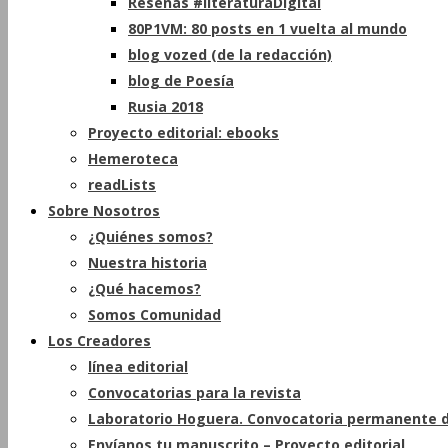
Reseñas #literaturaDigital
80P1VM: 80 posts en 1 vuelta al mundo
blog vozed (de la redacción)
blog de Poesía
Rusia 2018
Proyecto editorial: ebooks
Hemeroteca
readLists
Sobre Nosotros
¿Quiénes somos?
Nuestra historia
¿Qué hacemos?
Somos Comunidad
Los Creadores
línea editorial
Convocatorias para la revista
Laboratorio Hoguera. Convocatoria permanente d
Envíanos tu manuscrito – Proyecto editorial