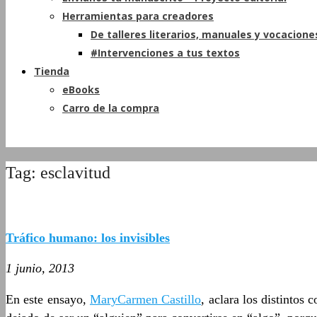
Herramientas para creadores
De talleres literarios, manuales y vocacione
#Intervenciones a tus textos
Tienda
eBooks
Carro de la compra
Tag: esclavitud
Tráfico humano: los invisibles
1 junio, 2013
En este ensayo,
MaryCarmen Castillo
, aclara los distintos