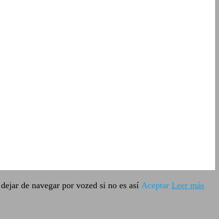
dejar de navegar por vozed si no es así
Aceptar
Leer más