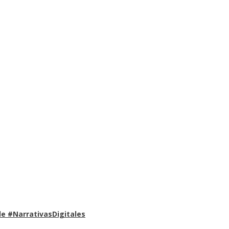
e #NarrativasDigitales