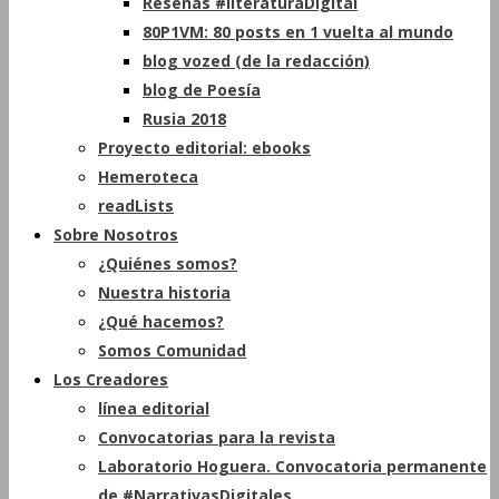
Reseñas #literaturaDigital
80P1VM: 80 posts en 1 vuelta al mundo
blog vozed (de la redacción)
blog de Poesía
Rusia 2018
Proyecto editorial: ebooks
Hemeroteca
readLists
Sobre Nosotros
¿Quiénes somos?
Nuestra historia
¿Qué hacemos?
Somos Comunidad
Los Creadores
línea editorial
Convocatorias para la revista
Laboratorio Hoguera. Convocatoria permanente
de #NarrativasDigitales