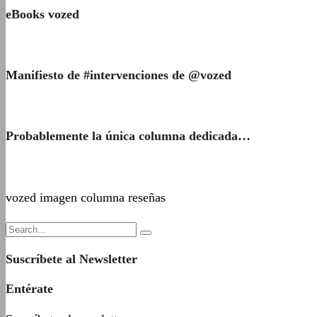
eBooks vozed
Manifiesto de #intervenciones de @vozed
Probablemente la única columna dedicada…
vozed imagen columna reseñas
Suscríbete al Newsletter
Entérate