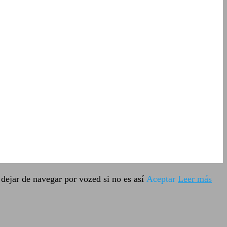
dejar de navegar por vozed si no es así
Aceptar
Leer más