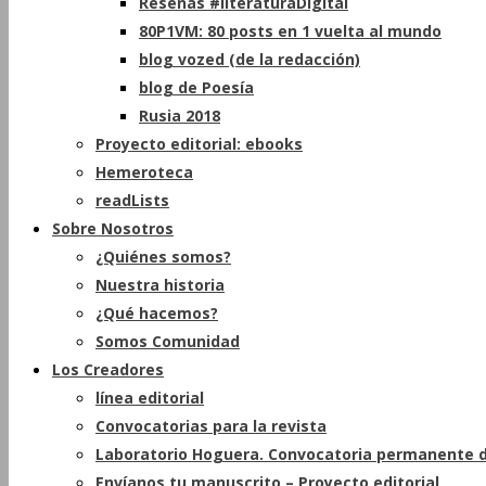
Reseñas #literaturaDigital
80P1VM: 80 posts en 1 vuelta al mundo
blog vozed (de la redacción)
blog de Poesía
Rusia 2018
Proyecto editorial: ebooks
Hemeroteca
readLists
Sobre Nosotros
¿Quiénes somos?
Nuestra historia
¿Qué hacemos?
Somos Comunidad
Los Creadores
línea editorial
Convocatorias para la revista
Laboratorio Hoguera. Convocatoria permanente d
Envíanos tu manuscrito – Proyecto editorial