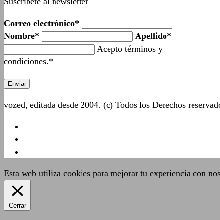
Suscríbete al newsletter
Correo electrónico*
Nombre*
Apellido*
Acepto términos y
condiciones.*
vozed, editada desde 2004. (c) Todos los Derechos reserva
Esta web utiliza cookies para mejorar tu experiencia con no
Cerrar