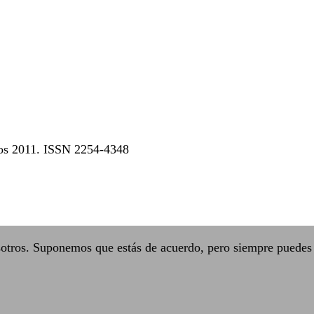
dos 2011. ISSN 2254-4348
sotros. Suponemos que estás de acuerdo, pero siempre puedes 