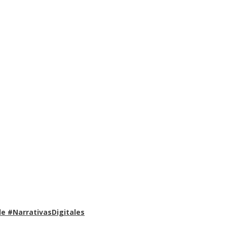
e #NarrativasDigitales