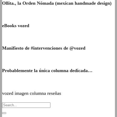
Ollita., la Orden Nómada (mexican handmade design)
eBooks vozed
Manifiesto de #intervenciones de @vozed
Probablemente la única columna dedicada…
vozed imagen columna reseñas