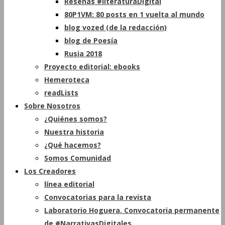
Reseñas #literaturaDigital
80P1VM: 80 posts en 1 vuelta al mundo
blog vozed (de la redacción)
blog de Poesía
Rusia 2018
Proyecto editorial: ebooks
Hemeroteca
readLists
Sobre Nosotros
¿Quiénes somos?
Nuestra historia
¿Qué hacemos?
Somos Comunidad
Los Creadores
línea editorial
Convocatorias para la revista
Laboratorio Hoguera. Convocatoria permanente
de #NarrativasDigitales