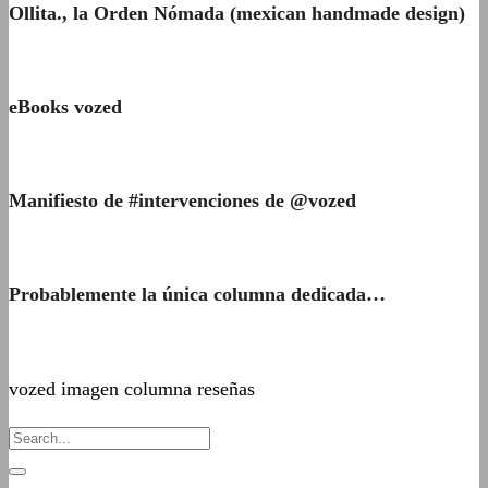
Ollita., la Orden Nómada (mexican handmade design)
eBooks vozed
Manifiesto de #intervenciones de @vozed
Probablemente la única columna dedicada…
vozed imagen columna reseñas