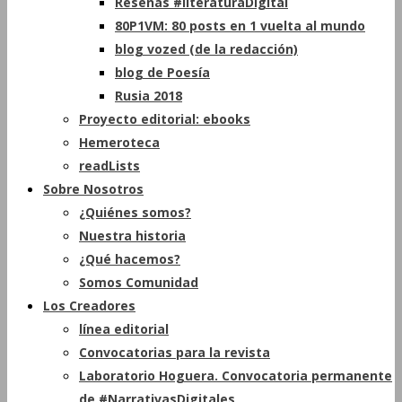
Reseñas #literaturaDigital
80P1VM: 80 posts en 1 vuelta al mundo
blog vozed (de la redacción)
blog de Poesía
Rusia 2018
Proyecto editorial: ebooks
Hemeroteca
readLists
Sobre Nosotros
¿Quiénes somos?
Nuestra historia
¿Qué hacemos?
Somos Comunidad
Los Creadores
línea editorial
Convocatorias para la revista
Laboratorio Hoguera. Convocatoria permanente
de #NarrativasDigitales