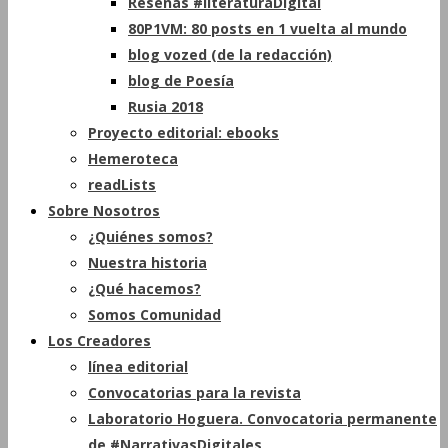
Reseñas #literaturaDigital
80P1VM: 80 posts en 1 vuelta al mundo
blog vozed (de la redacción)
blog de Poesía
Rusia 2018
Proyecto editorial: ebooks
Hemeroteca
readLists
Sobre Nosotros
¿Quiénes somos?
Nuestra historia
¿Qué hacemos?
Somos Comunidad
Los Creadores
línea editorial
Convocatorias para la revista
Laboratorio Hoguera. Convocatoria permanente
de #NarrativasDigitales