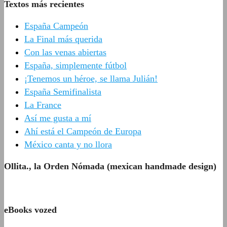
Textos más recientes
España Campeón
La Final más querida
Con las venas abiertas
España, simplemente fútbol
¡Tenemos un héroe, se llama Julián!
España Semifinalista
La France
Así me gusta a mí
Ahí está el Campeón de Europa
México canta y no llora
Ollita., la Orden Nómada (mexican handmade design)
eBooks vozed