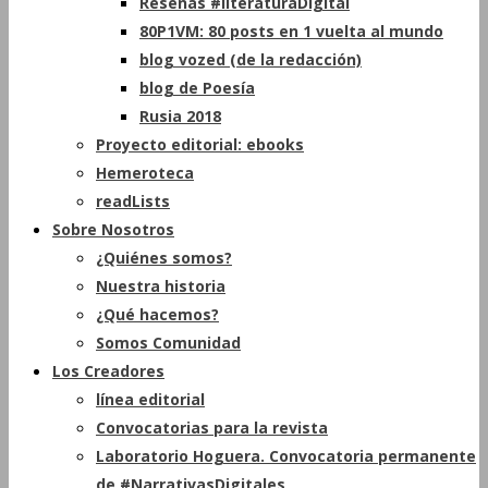
Reseñas #literaturaDigital
80P1VM: 80 posts en 1 vuelta al mundo
blog vozed (de la redacción)
blog de Poesía
Rusia 2018
Proyecto editorial: ebooks
Hemeroteca
readLists
Sobre Nosotros
¿Quiénes somos?
Nuestra historia
¿Qué hacemos?
Somos Comunidad
Los Creadores
línea editorial
Convocatorias para la revista
Laboratorio Hoguera. Convocatoria permanente
de #NarrativasDigitales