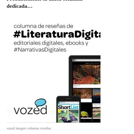
dedicada…
vozed imagen columna reseñas