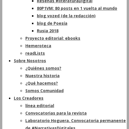
Reseñas #literaturaDigital
80P1VM: 80 posts en 1 vuelta al mundo
blog vozed (de la redacción)
blog de Poesía
Rusia 2018
Proyecto editorial: ebooks
Hemeroteca
readLists
Sobre Nosotros
¿Quiénes somos?
Nuestra historia
¿Qué hacemos?
Somos Comunidad
Los Creadores
línea editorial
Convocatorias para la revista
Laboratorio Hoguera. Convocatoria permanente
de #NarrativasDigitales