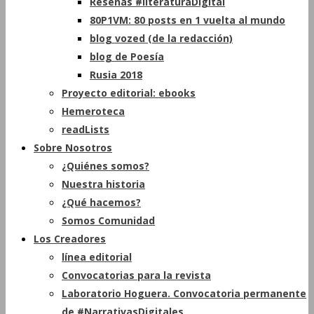
Reseñas #literaturaDigital
80P1VM: 80 posts en 1 vuelta al mundo
blog vozed (de la redacción)
blog de Poesía
Rusia 2018
Proyecto editorial: ebooks
Hemeroteca
readLists
Sobre Nosotros
¿Quiénes somos?
Nuestra historia
¿Qué hacemos?
Somos Comunidad
Los Creadores
línea editorial
Convocatorias para la revista
Laboratorio Hoguera. Convocatoria permanente
de #NarrativasDigitales