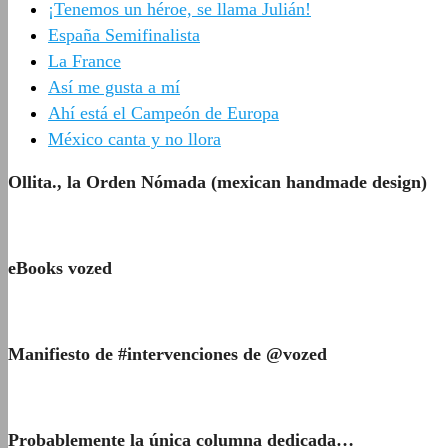
¡Tenemos un héroe, se llama Julián!
España Semifinalista
La France
Así me gusta a mí
Ahí está el Campeón de Europa
México canta y no llora
Ollita., la Orden Nómada (mexican handmade design)
eBooks vozed
Manifiesto de #intervenciones de @vozed
Probablemente la única columna dedicada…