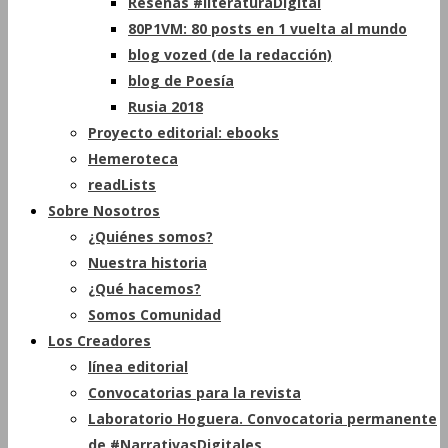
Reseñas #literaturaDigital
80P1VM: 80 posts en 1 vuelta al mundo
blog vozed (de la redacción)
blog de Poesía
Rusia 2018
Proyecto editorial: ebooks
Hemeroteca
readLists
Sobre Nosotros
¿Quiénes somos?
Nuestra historia
¿Qué hacemos?
Somos Comunidad
Los Creadores
línea editorial
Convocatorias para la revista
Laboratorio Hoguera. Convocatoria permanente
de #NarrativasDigitales