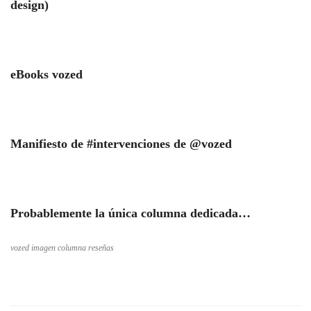
design)
eBooks vozed
Manifiesto de #intervenciones de @vozed
Probablemente la única columna dedicada…
vozed imagen columna reseñas