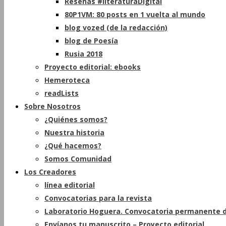
Reseñas #literaturaDigital
80P1VM: 80 posts en 1 vuelta al mundo
blog vozed (de la redacción)
blog de Poesía
Rusia 2018
Proyecto editorial: ebooks
Hemeroteca
readLists
Sobre Nosotros
¿Quiénes somos?
Nuestra historia
¿Qué hacemos?
Somos Comunidad
Los Creadores
línea editorial
Convocatorias para la revista
Laboratorio Hoguera. Convocatoria permanente d
Envíanos tu manuscrito – Proyecto editorial