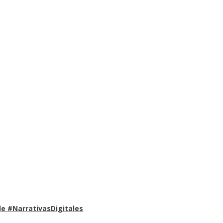
e #NarrativasDigitales