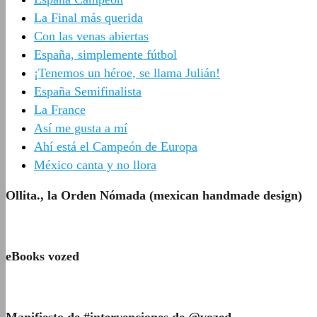
La Final más querida
Con las venas abiertas
España, simplemente fútbol
¡Tenemos un héroe, se llama Julián!
España Semifinalista
La France
Así me gusta a mí
Ahí está el Campeón de Europa
México canta y no llora
Ollita., la Orden Nómada (mexican handmade design)
eBooks vozed
Manifiesto de #intervenciones de @vozed