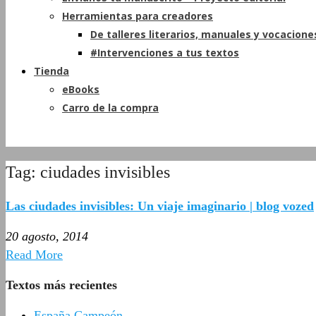
Herramientas para creadores
De talleres literarios, manuales y vocacione
#Intervenciones a tus textos
Tienda
eBooks
Carro de la compra
Tag: ciudades invisibles
Las ciudades invisibles: Un viaje imaginario | blog vozed
20 agosto, 2014
Read More
Textos más recientes
España Campeón