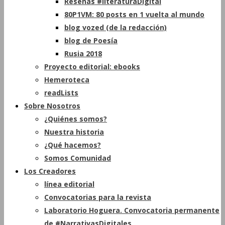
Reseñas #literaturaDigital
80P1VM: 80 posts en 1 vuelta al mundo
blog vozed (de la redacción)
blog de Poesía
Rusia 2018
Proyecto editorial: ebooks
Hemeroteca
readLists
Sobre Nosotros
¿Quiénes somos?
Nuestra historia
¿Qué hacemos?
Somos Comunidad
Los Creadores
línea editorial
Convocatorias para la revista
Laboratorio Hoguera. Convocatoria permanente
de #NarrativasDigitales