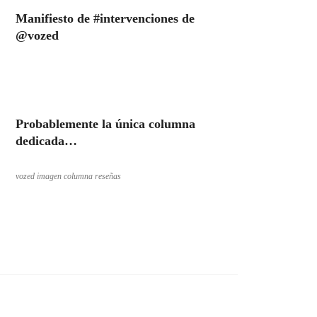
Manifiesto de #intervenciones de
@vozed
Probablemente la única columna
dedicada…
vozed imagen columna reseñas