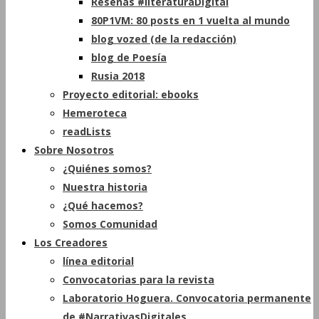
Reseñas #literaturaDigital
80P1VM: 80 posts en 1 vuelta al mundo
blog vozed (de la redacción)
blog de Poesía
Rusia 2018
Proyecto editorial: ebooks
Hemeroteca
readLists
Sobre Nosotros
¿Quiénes somos?
Nuestra historia
¿Qué hacemos?
Somos Comunidad
Los Creadores
línea editorial
Convocatorias para la revista
Laboratorio Hoguera. Convocatoria permanente
de #NarrativasDigitales