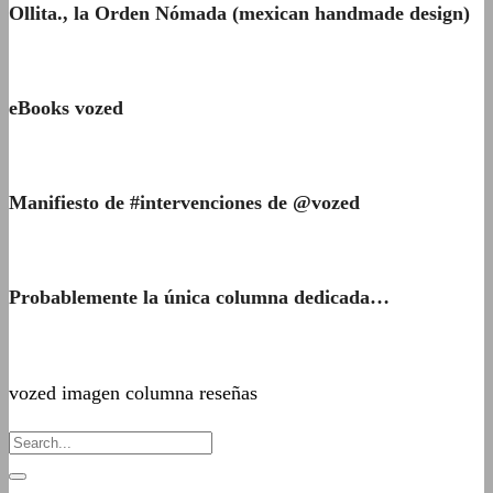
Ollita., la Orden Nómada (mexican handmade design)
eBooks vozed
Manifiesto de #intervenciones de @vozed
Probablemente la única columna dedicada…
vozed imagen columna reseñas