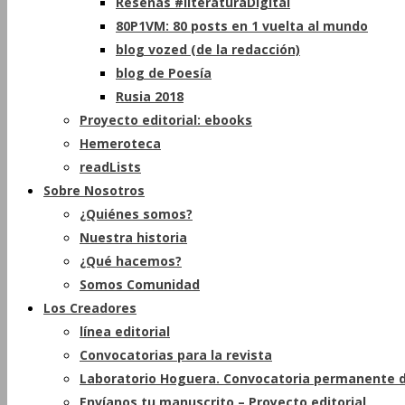
Reseñas #literaturaDigital
80P1VM: 80 posts en 1 vuelta al mundo
blog vozed (de la redacción)
blog de Poesía
Rusia 2018
Proyecto editorial: ebooks
Hemeroteca
readLists
Sobre Nosotros
¿Quiénes somos?
Nuestra historia
¿Qué hacemos?
Somos Comunidad
Los Creadores
línea editorial
Convocatorias para la revista
Laboratorio Hoguera. Convocatoria permanente d
Envíanos tu manuscrito – Proyecto editorial