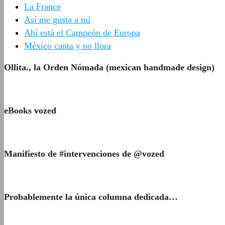
La France
Así me gusta a mí
Ahí está el Campeón de Europa
México canta y no llora
Ollita., la Orden Nómada (mexican handmade design)
eBooks vozed
Manifiesto de #intervenciones de @vozed
Probablemente la única columna dedicada…