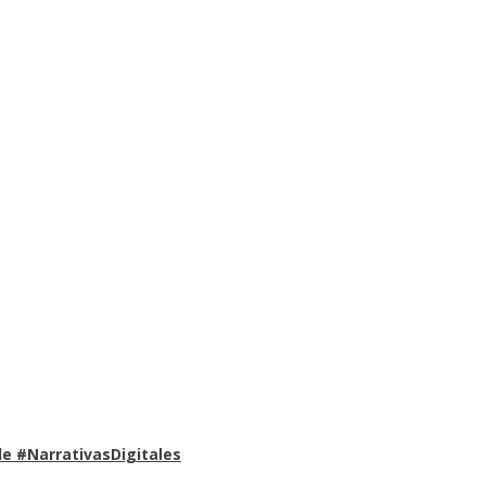
e #NarrativasDigitales