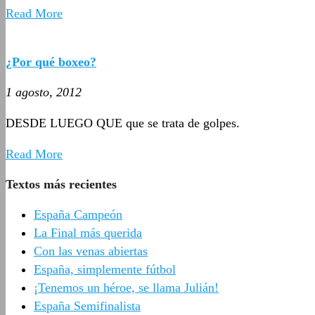
Read More
¿Por qué boxeo?
1 agosto, 2012
DESDE LUEGO QUE que se trata de golpes.
Read More
Textos más recientes
España Campeón
La Final más querida
Con las venas abiertas
España, simplemente fútbol
¡Tenemos un héroe, se llama Julián!
España Semifinalista