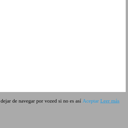
dejar de navegar por vozed si no es así
Aceptar
Leer más