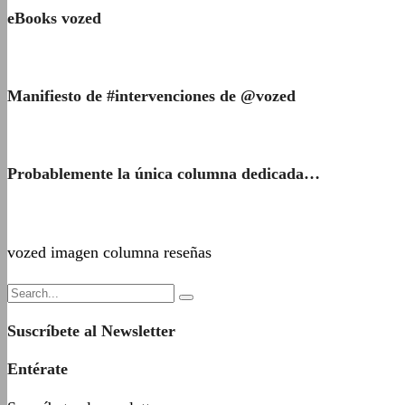
eBooks vozed
Manifiesto de #intervenciones de @vozed
Probablemente la única columna dedicada…
vozed imagen columna reseñas
Suscríbete al Newsletter
Entérate