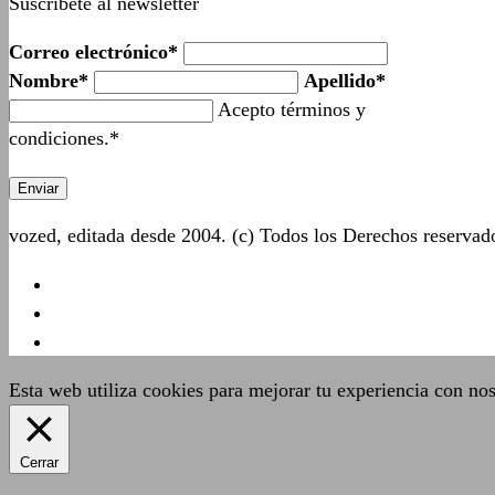
Suscríbete al newsletter
Correo electrónico*
Nombre*
Apellido*
Acepto términos y
condiciones.*
vozed, editada desde 2004. (c) Todos los Derechos reserva
Esta web utiliza cookies para mejorar tu experiencia con no
Cerrar