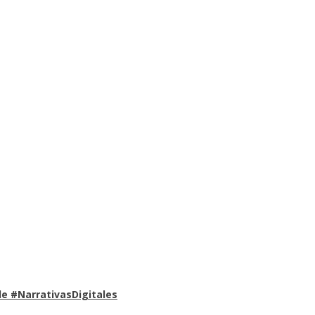
e #NarrativasDigitales