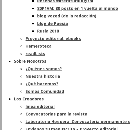
Reseñas #literaturaDigital
80P1VM: 80 posts en 1 vuelta al mundo
blog vozed (de la redacción)
blog de Poesía
Rusia 2018
Proyecto editorial: ebooks
Hemeroteca
readLists
Sobre Nosotros
¿Quiénes somos?
Nuestra historia
¿Qué hacemos?
Somos Comunidad
Los Creadores
línea editorial
Convocatorias para la revista
Laboratorio Hoguera. Convocatoria permanente d
Envíanos tu manuscrito – Proyecto editorial