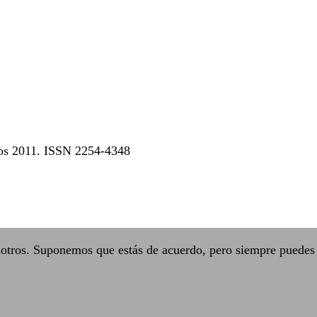
dos 2011. ISSN 2254-4348
sotros. Suponemos que estás de acuerdo, pero siempre puedes 