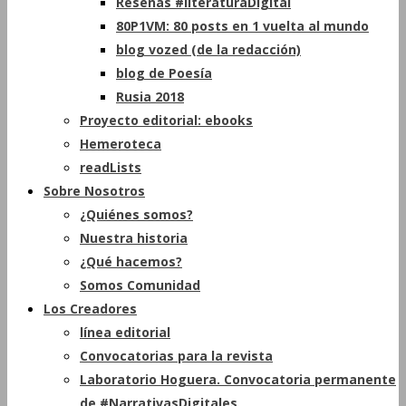
Reseñas #literaturaDigital
80P1VM: 80 posts en 1 vuelta al mundo
blog vozed (de la redacción)
blog de Poesía
Rusia 2018
Proyecto editorial: ebooks
Hemeroteca
readLists
Sobre Nosotros
¿Quiénes somos?
Nuestra historia
¿Qué hacemos?
Somos Comunidad
Los Creadores
línea editorial
Convocatorias para la revista
Laboratorio Hoguera. Convocatoria permanente
de #NarrativasDigitales