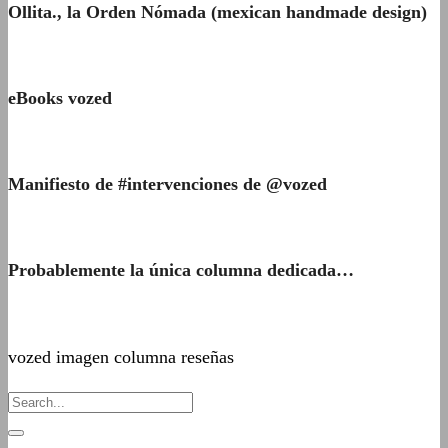
Ollita., la Orden Nómada (mexican handmade design)
eBooks vozed
Manifiesto de #intervenciones de @vozed
Probablemente la única columna dedicada…
vozed imagen columna reseñas