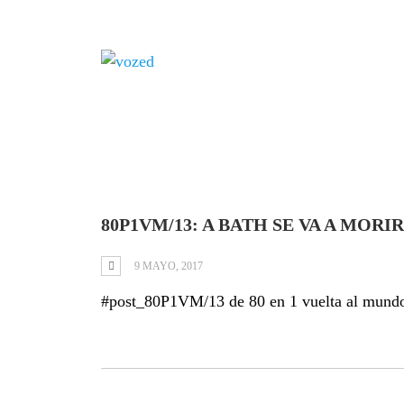
Tag: Bath
80P1VM/13: A BATH SE VA A MORIR
9 MAYO, 2017
#post_80P1VM/13 de 80 en 1 vuelta al mund