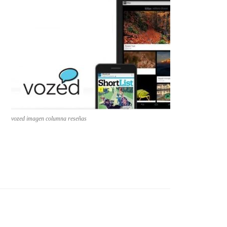
vozed imagen columna reseñas