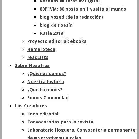
Reseñas #literaturaDigital
80P1VM: 80 posts en 1 vuelta al mundo
blog vozed (de la redacción)
blog de Poesía
Rusia 2018
Proyecto editorial: ebooks
Hemeroteca
readLists
Sobre Nosotros
¿Quiénes somos?
Nuestra historia
¿Qué hacemos?
Somos Comunidad
Los Creadores
línea editorial
Convocatorias para la revista
Laboratorio Hoguera. Convocatoria permanente
de #NarrativasDigitales