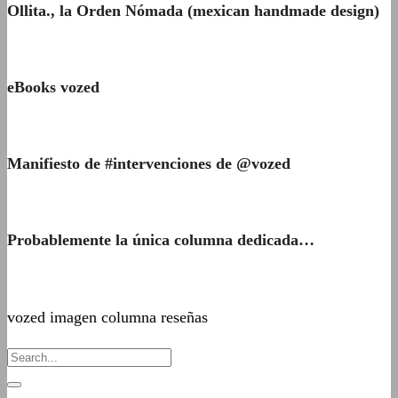
Ollita., la Orden Nómada (mexican handmade design)
eBooks vozed
Manifiesto de #intervenciones de @vozed
Probablemente la única columna dedicada…
vozed imagen columna reseñas