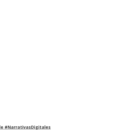
e #NarrativasDigitales