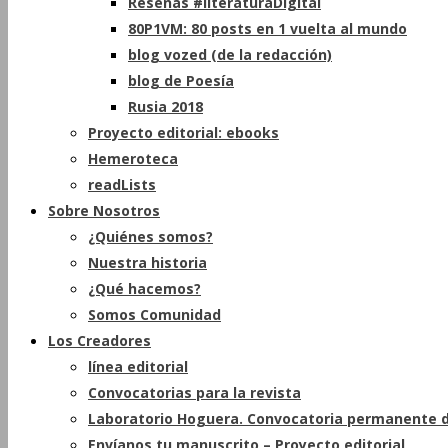
Reseñas #literaturaDigital
80P1VM: 80 posts en 1 vuelta al mundo
blog vozed (de la redacción)
blog de Poesía
Rusia 2018
Proyecto editorial: ebooks
Hemeroteca
readLists
Sobre Nosotros
¿Quiénes somos?
Nuestra historia
¿Qué hacemos?
Somos Comunidad
Los Creadores
línea editorial
Convocatorias para la revista
Laboratorio Hoguera. Convocatoria permanente d
Envíanos tu manuscrito – Proyecto editorial