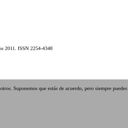
dos 2011. ISSN 2254-4348
sotros. Suponemos que estás de acuerdo, pero siempre puedes 