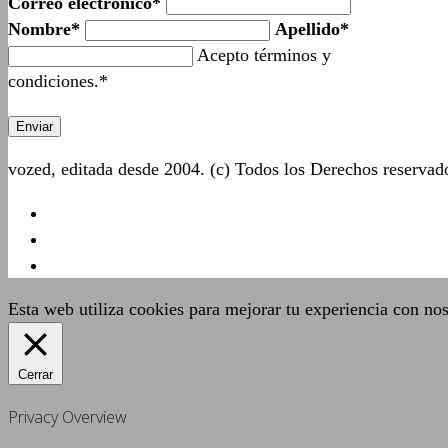
Correo electrónico*
Nombre*
Apellido*
Acepto términos y
condiciones.*
vozed, editada desde 2004. (c) Todos los Derechos reserva
Esta web utiliza cookies para mejorar tu experiencia con no
Cerrar
Privacy Overview