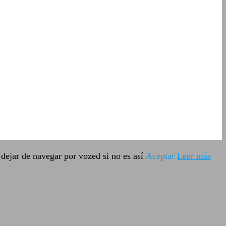
dejar de navegar por vozed si no es así
Aceptar
Leer más