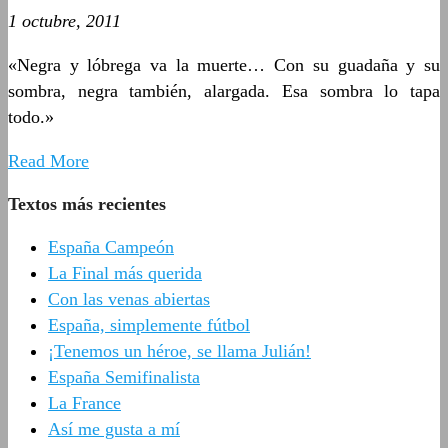
1 octubre, 2011
«Negra y lóbrega va la muerte… Con su guadaña y su
sombra, negra también, alargada. Esa sombra lo tapa
todo.»
Read More
Textos más recientes
España Campeón
La Final más querida
Con las venas abiertas
España, simplemente fútbol
¡Tenemos un héroe, se llama Julián!
España Semifinalista
La France
Así me gusta a mí