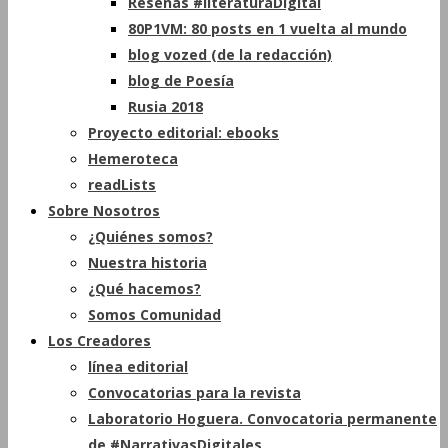
Reseñas #literaturaDigital
80P1VM: 80 posts en 1 vuelta al mundo
blog vozed (de la redacción)
blog de Poesía
Rusia 2018
Proyecto editorial: ebooks
Hemeroteca
readLists
Sobre Nosotros
¿Quiénes somos?
Nuestra historia
¿Qué hacemos?
Somos Comunidad
Los Creadores
línea editorial
Convocatorias para la revista
Laboratorio Hoguera. Convocatoria permanente
de #NarrativasDigitales