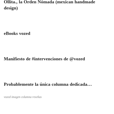
Ollita., la Orden Nómada (mexican handmade
design)
eBooks vozed
Manifiesto de #intervenciones de @vozed
Probablemente la única columna dedicada…
vozed imagen columna reseñas